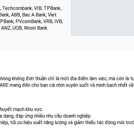
B, Techcombank, VIB, TPBank,
ank, ABB, Bac A Bank, Viet
 GPBank, PVcomBank, VRB, IVB,
, ANZ, UOB, Woori Bank.
n phòng không đơn thuần chỉ là một địa điểm làm việc, mà còn là
UARE mang đến cho bạn cái nhìn xuyên suốt và minh bạch nhất về 
g huyết mạch khu vực.
đa dạng, đáp ứng nhiều nhu cầu doanh nghiệp.
ệp, tối ưu hiệu suất năng lượng và giảm thiểu tác động môi trư