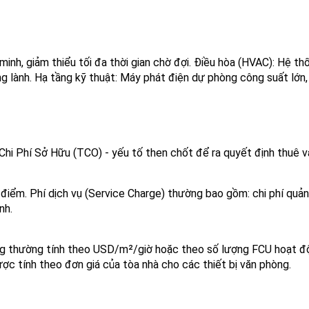
h, giảm thiểu tối đa thời gian chờ đợi. Điều hòa (HVAC): Hệ thốn
ng lành. Hạ tầng kỹ thuật: Máy phát điện dự phòng công suất lớn,
i Phí Sở Hữu (TCO) - yếu tố then chốt để ra quyết định thuê v
ời điểm. Phí dịch vụ (Service Charge) thường bao gồm: chi phí quản
nh.
hông thường tính theo USD/m²/giờ hoặc theo số lượng FCU hoạt đ
ược tính theo đơn giá của tòa nhà cho các thiết bị văn phòng.