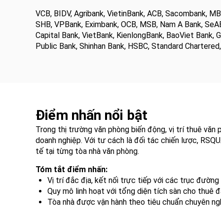
VCB, BIDV, Agribank, VietinBank, ACB, Sacombank, M
SHB, VPBank, Eximbank, OCB, MSB, Nam A Bank, SeAB
Capital Bank, VietBank, KienlongBank, BaoViet Bank,
Public Bank, Shinhan Bank, HSBC, Standard Chartered
Điểm nhấn nổi bật
Trong thị trường văn phòng biến động, vị trí thuê vă
doanh nghiệp. Với tư cách là đối tác chiến lược, RSQ
tế tại từng tòa nhà văn phòng.
Tóm tắt điểm nhấn:
Vị trí đắc địa, kết nối trực tiếp với các trục đườn
Quy mô linh hoạt với tổng diện tích sàn cho thuê 
Tòa nhà được vận hành theo tiêu chuẩn chuyên nghi