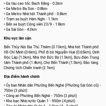
• Ga tàu cao tốc Bạch Đằng - 0.2km
• Ga Metro Ba Son - 0.8km
• Ga Metro Nhà hát Thành phố - 0.8km
• Trạm xe buýt Hàm Nghi - 1.1km
• Bến xe buýt Công viên 23/9 - 1.8km
• Ga Sài Gòn - 4.2km
Khu vực lân cận
Bến Thủy Nội Địa Thủ Thiêm (0.13km), Nhà hát Thành phố
Hồ Chí Minh (0.6km), Phố đi bộ Nguyễn Huệ (0.65km), Dinh
Độc Lập (1.3km), Nhà thờ Đức Bà (1.3km), Bưu điện Trung
tâm Thành phố (1.4km), Chợ Bến Thành (1.5km), Bảo tàng
Chứng tích Chiến tranh (2.1km)
Địa điểm hành chính
• Ủy ban Nhân dân Phường Bến Nghé (Phường Sài Gòn cũ) -
750m (3 phút)
• Công an Phường Bến Nghé - 750m (3 phút)
• Kho bạc Nhà nước Quận 1 - 950m (4 phút)