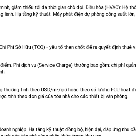
h, giảm thiểu tối đa thời gian chờ đợi. Điều hòa (HVAC): Hệ thốn
ng lành. Hạ tầng kỹ thuật: Máy phát điện dự phòng công suất lớn,
i Phí Sở Hữu (TCO) - yếu tố then chốt để ra quyết định thuê v
ời điểm. Phí dịch vụ (Service Charge) thường bao gồm: chi phí quản
nh.
hông thường tính theo USD/m²/giờ hoặc theo số lượng FCU hoạt đ
ược tính theo đơn giá của tòa nhà cho các thiết bị văn phòng.
u doanh nghiệp. Hạ tầng kỹ thuật đồng bộ, hiện đại, đáp ứng nhu 