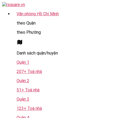
Chuyển
đến
Văn phòng Hồ Chí Minh
nội
dung
theo Quận
theo Phường
Danh sách quận/huyện
Quận 1
207+ Toà nhà
Quận 2
51+ Toà nhà
Quận 3
123+ Toà nhà
Quận 4