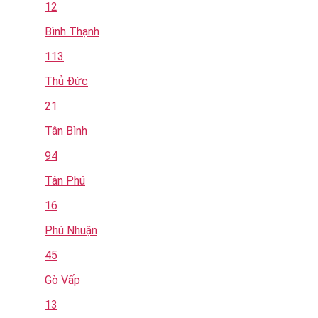
12
Bình Thạnh
113
Thủ Đức
21
Tân Bình
94
Tân Phú
16
Phú Nhuận
45
Gò Vấp
13