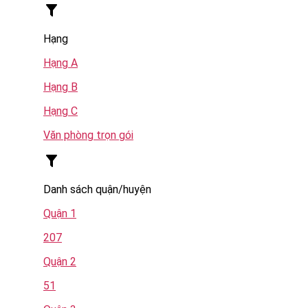
Hạng
Hạng A
Hạng B
Hạng C
Văn phòng trọn gói
Danh sách quận/huyện
Quận 1
207
Quận 2
51